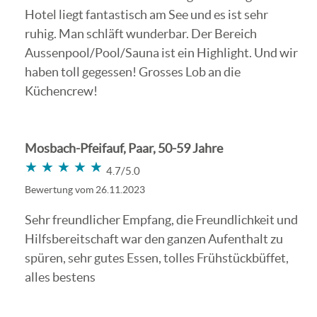
Hotel liegt fantastisch am See und es ist sehr
ruhig. Man schläft wunderbar. Der Bereich
Aussenpool/Pool/Sauna ist ein Highlight. Und wir
haben toll gegessen! Grosses Lob an die
Küchencrew!
Mosbach-Pfeifauf, Paar, 50-59 Jahre
★★★★★
★★★★★
4.7/5.0
Bewertung vom 26.11.2023
Sehr freundlicher Empfang, die Freundlichkeit und
Hilfsbereitschaft war den ganzen Aufenthalt zu
spüren, sehr gutes Essen, tolles Frühstückbüffet,
alles bestens