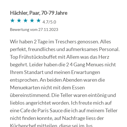
Hächler, Paar, 70-79 Jahre
★★★★★
★★★★★
4.7/5.0
Bewertung vom 27.11.2023
Wir haben 2 Tage im Treschers genossen. Alles
perfekt, freundliches und aufmerksames Personal.
Top Frühstücksbuffet mit Allem was das Herz
begehrt. Leider haben die 2 4 Gang Menues nicht
Ihrem Standart und meinen Erwartungen
entsprochen. An beiden Abenden waren die
Menuekarten nicht mit dem Essen
übereinstimmend. Die Teller waren eintönig und
lieblos angerichtet worden. Ich freute mich auf
eine Cafe de Paris Sauce die ich auf meinem Teller
nicht finden konnte, auf Nachfrage liess der
Küchenchef mitteilen, diese sei im Jus