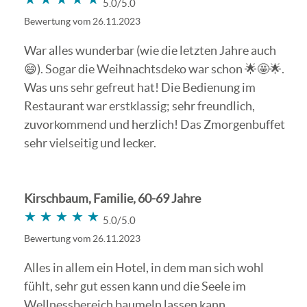
5.0/5.0
Bewertung vom 26.11.2023
War alles wunderbar (wie die letzten Jahre auch
😄). Sogar die Weihnachtsdeko war schon 🌟🤩🌟.
Was uns sehr gefreut hat! Die Bedienung im
Restaurant war erstklassig; sehr freundlich,
zuvorkommend und herzlich! Das Zmorgenbuffet
sehr vielseitig und lecker.
Kirschbaum, Familie, 60-69 Jahre
★★★★★
★★★★★
5.0/5.0
Bewertung vom 26.11.2023
Alles in allem ein Hotel, in dem man sich wohl
fühlt, sehr gut essen kann und die Seele im
Wellnessbereich baumeln lassen kann.