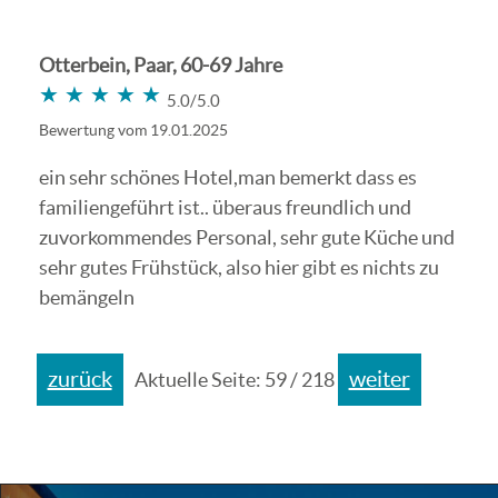
Otterbein, Paar, 60-69 Jahre
★★★★★
★★★★★
5.0/5.0
Bewertung vom 19.01.2025
ein sehr schönes Hotel,man bemerkt dass es
familiengeführt ist.. überaus freundlich und
zuvorkommendes Personal, sehr gute Küche und
sehr gutes Frühstück, also hier gibt es nichts zu
bemängeln
zurück
weiter
Aktuelle Seite: 59 / 218