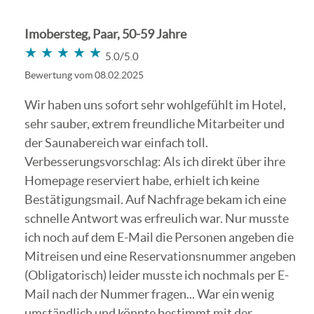
Imobersteg, Paar, 50-59 Jahre
★★★★★
★★★★★
5.0/5.0
Bewertung vom 08.02.2025
Wir haben uns sofort sehr wohlgefühlt im Hotel,
sehr sauber, extrem freundliche Mitarbeiter und
der Saunabereich war einfach toll.
Verbesserungsvorschlag: Als ich direkt über ihre
Homepage reserviert habe, erhielt ich keine
Bestätigungsmail. Auf Nachfrage bekam ich eine
schnelle Antwort was erfreulich war. Nur musste
ich noch auf dem E-Mail die Personen angeben die
Mitreisen und eine Reservationsnummer angeben
(Obligatorisch) leider musste ich nochmals per E-
Mail nach der Nummer fragen... War ein wenig
umständlich und könnte bestimmt mit der