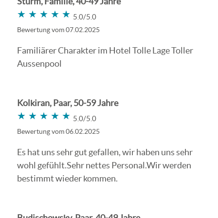
Sturm, Familie, 40-49 Jahre
★★★★★
★★★★★
5.0/5.0
Bewertung vom 07.02.2025
Familiärer Charakter im Hotel Tolle Lage Toller
Aussenpool
Kolkiran, Paar, 50-59 Jahre
★★★★★
★★★★★
5.0/5.0
Bewertung vom 06.02.2025
Es hat uns sehr gut gefallen, wir haben uns sehr
wohl gefühlt.Sehr nettes Personal.Wir werden
bestimmt wieder kommen.
Budischowsky, Paar, 40-49 Jahre