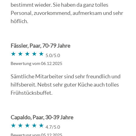
bestimmt wieder. Sie haben da ganz tolles
Personal, zuvorkommend, aufmerksam und sehr
höflich.
Fässler, Paar, 70-79 Jahre
★★★★★
★★★★★
5.0/5.0
Bewertung vom 06.12.2025
Sämtliche Mitarbeiter sind sehr freundlich und
hilfsbereit. Nebst sehr guter Küche auch tolles
Frühstücksbuffet.
Capaldo, Paar, 30-39 Jahre
★★★★★
★★★★★
4.7/5.0
Bewertung vom 05.12.2025