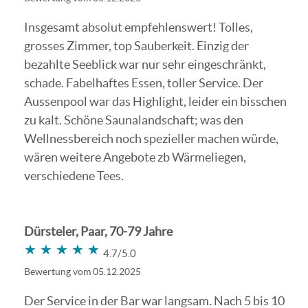
Insgesamt absolut empfehlenswert! Tolles,
grosses Zimmer, top Sauberkeit. Einzig der
bezahlte Seeblick war nur sehr eingeschränkt,
schade. Fabelhaftes Essen, toller Service. Der
Aussenpool war das Highlight, leider ein bisschen
zu kalt. Schöne Saunalandschaft; was den
Wellnessbereich noch spezieller machen würde,
wären weitere Angebote zb Wärmeliegen,
verschiedene Tees.
Dürsteler, Paar, 70-79 Jahre
★★★★★
★★★★★
4.7/5.0
Bewertung vom 05.12.2025
Der Service in der Bar war langsam. Nach 5 bis 10