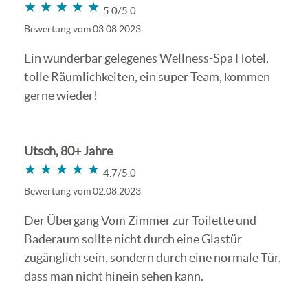
★★★★★
★★★★★
5.0/5.0
Bewertung vom 03.08.2023
Ein wunderbar gelegenes Wellness-Spa Hotel,
tolle Räumlichkeiten, ein super Team, kommen
gerne wieder!
Utsch, 80+ Jahre
★★★★★
★★★★★
4.7/5.0
Bewertung vom 02.08.2023
Der Übergang Vom Zimmer zur Toilette und
Baderaum sollte nicht durch eine Glastür
zugänglich sein, sondern durch eine normale Tür,
dass man nicht hinein sehen kann.